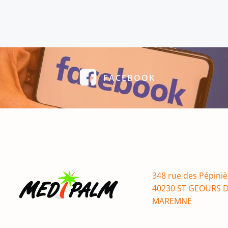
FACEBOOK
348 rue des Pépiniè
40230 ST GEOURS 
MAREMNE