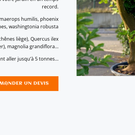
record.
amaerops humilis, phoenix
ipes, washingtonia robusta
hênes liège), Quercus ilex
er), magnolia grandiflora…
t aller jusqu’à 5 tonnes…
MANDER UN DEVIS