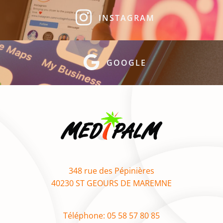
INSTAGRAM
GOOGLE
348 rue des Pépinières
40230 ST GEOURS DE MAREMNE
Téléphone: 05 58 57 80 85